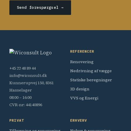
Send forespørgsel →
REFERENCER
Renovering
+45 22 48 89 44
Nedrivning af vægge
info@wiconsult.dk
Statiske beregninger
Kunnerupvej 150, 8361
3D design
Hasselager
08:00 – 16:00
VVS og Energi
CVR-nr: 44140896
PRIVAT
ERHVERV
Tilbygning og renovering
Nybyg & renovering