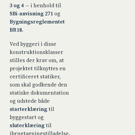
3 og 4
— i henhold til
SBi-anvisning 271
og
Bygningsreglementet
BR18
.
Ved byggeri i disse
konstruktionsklasser
stilles der krav om, at
projektet tilknyttes en
certificeret statiker,
som skal godkende den
statiske dokumentation
og udstede både
starterklæring
til
byggestart og
sluterklæring
til
ibrugtagningstilladelse.