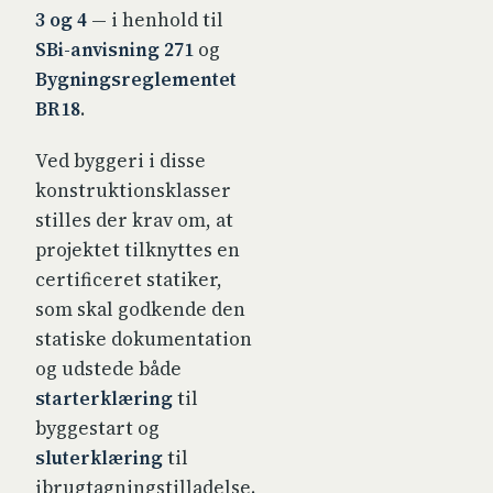
3 og 4
— i henhold til
SBi-anvisning 271
og
Bygningsreglementet
BR18
.
Ved byggeri i disse
konstruktionsklasser
stilles der krav om, at
projektet tilknyttes en
certificeret statiker,
som skal godkende den
statiske dokumentation
og udstede både
starterklæring
til
byggestart og
sluterklæring
til
ibrugtagningstilladelse.