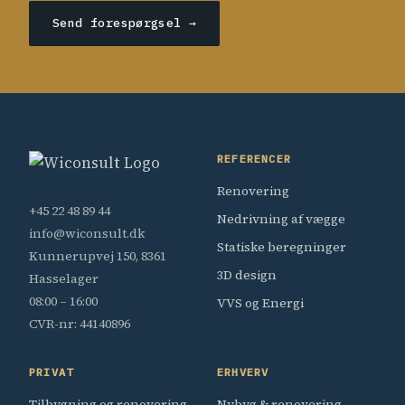
Send forespørgsel →
REFERENCER
Renovering
+45 22 48 89 44
Nedrivning af vægge
info@wiconsult.dk
Statiske beregninger
Kunnerupvej 150, 8361
3D design
Hasselager
08:00 – 16:00
VVS og Energi
CVR-nr: 44140896
PRIVAT
ERHVERV
Tilbygning og renovering
Nybyg & renovering