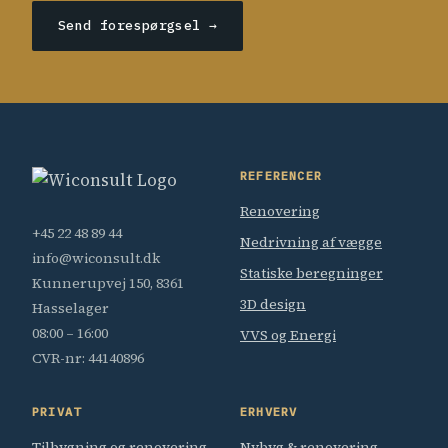
Send forespørgsel →
REFERENCER
Renovering
+45 22 48 89 44
Nedrivning af vægge
info@wiconsult.dk
Statiske beregninger
Kunnerupvej 150, 8361
3D design
Hasselager
08:00 – 16:00
VVS og Energi
CVR-nr: 44140896
PRIVAT
ERHVERV
Tilbygning og renovering
Nybyg & renovering