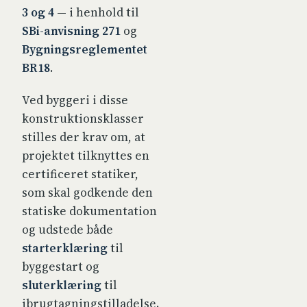
3 og 4
— i henhold til
SBi-anvisning 271
og
Bygningsreglementet
BR18
.
Ved byggeri i disse
konstruktionsklasser
stilles der krav om, at
projektet tilknyttes en
certificeret statiker,
som skal godkende den
statiske dokumentation
og udstede både
starterklæring
til
byggestart og
sluterklæring
til
ibrugtagningstilladelse.